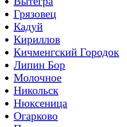
Вытегра
Грязовец
Кадуй
Кириллов
Кичменгский Городок
Липин Бор
Молочное
Никольск
Нюксеница
Огарково