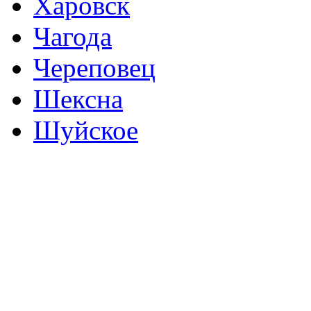
Харовск
Чагода
Череповец
Шексна
Шуйское