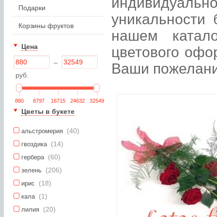
индивидуаль
Подарки
уникальности 
Корзины фруктов
нашем катал
Цена
цветового офо
–
Ваши пожелани
руб.
880
8797
16715
24632
32549
Цветы в букете
(40)
альстромерия
(14)
гвоздика
(60)
гербера
(206)
зелень
(18)
ирис
(1)
кала
(20)
лилия