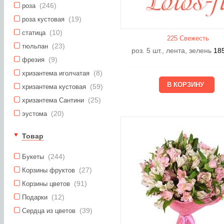
(246)
роза
(19)
роза кустовая
(10)
статица
225 Свежесть
(23)
тюльпан
роз. 5 шт., лента, зелень
18
(9)
фрезия
(8)
хризантема иголчатая
(59)
хризантема кустовая
(25)
хризантема Сантини
(20)
эустома
Товар
(244)
Букеты
(27)
Корзины фруктов
(91)
Корзины цветов
(12)
Подарки
(39)
Сердца из цветов