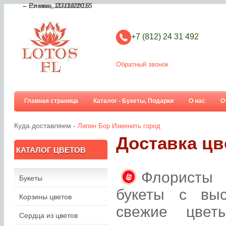
– Елена,
– Римма,
11/11/2016
23/10/2015
+7 (812) 24 31 492
Обратный звонок
Главная страница
Каталог - Букеты, Подарки
О нас
О
Куда доставляем -
Липин Бор
Изменить город
Доставка цв
КАТАЛОГ ЦВЕТОВ
Флористы 
Букеты
букеты с вы
Корзины цветов
свежие цвет
Сердца из цветов