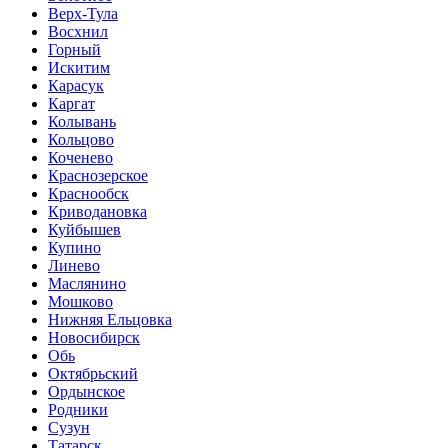
Верх-Тула
Восхнил
Горный
Искитим
Карасук
Каргат
Колывань
Кольцово
Коченево
Краснозерское
Краснообск
Криводановка
Куйбышев
Купино
Линево
Маслянино
Мошково
Нижняя Ельцовка
Новосибирск
Обь
Октябрьский
Ордынское
Родники
Сузун
Татарск