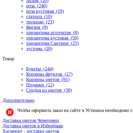
лилия
(20)
роза
(246)
роза кустовая
(19)
статица
(10)
тюльпан
(23)
фрезия
(9)
хризантема иголчатая
(8)
хризантема кустовая
(59)
хризантема Сантини
(25)
эустома
(20)
Товар
Букеты
(244)
Корзины фруктов
(27)
Корзины цветов
(91)
Подарки
(12)
Сердца из цветов
(39)
Дополнительно
Чтобы оформить заказ на сайте в Устюжна необходимо свя
Доставка цветов Череповец
Доставка цветов в Избербаше
Хасавюрт - доставка цветов