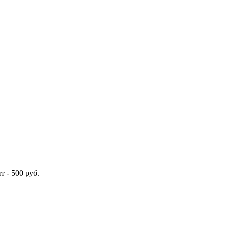
ит -
500
руб.