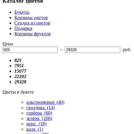
Каталог цветов
Букеты
Корзины цветов
Сердца из цветов
Подарки
Корзины фруктов
Цена
–
руб.
825
7951
15077
22202
29328
Цветы в букете
альстромерия
(40)
гвоздика
(14)
гербера
(60)
зелень
(206)
ирис
(18)
кала
(1)