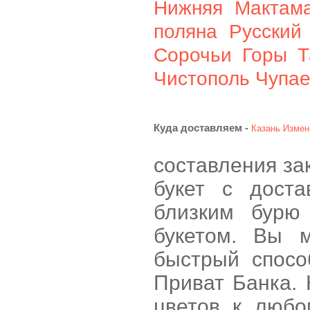
Нижняя Мактам
поляна
Русский
Сорочьи Горы
Т
Чистополь
Чупа
Куда доставляем -
Казань
Измен
составления за
букет с дост
близким бурю
букетом. Вы 
быстрый спосо
Приват Банка.
цветов к любо