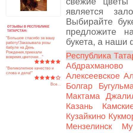
свежие цветы 
является зал
Выбирайте бук
ОТЗЫВЫ В РЕСПУБЛИКЕ
предложите н
ТАТАРСТАН:
"Большое спасибо за вашу
букета, а наши
работу!Заказывала розы
бабуле на День
Рождения,приехали
Республика Тата
вовремя,цветочки..."
Абдрахманово
"Великолепное качество и
слова и дела!"
Алексеевское
Ал
Болгар
Бугульм
Все...
Мактама
Джали
Казань
Камски
Кузайкино
Кукмо
Мензелинск
Му