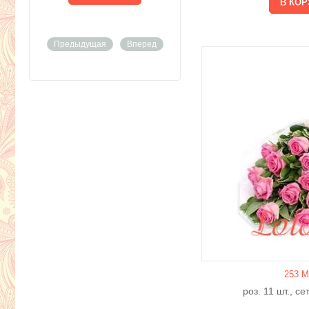
Предыдущая
Вперед
253 М
роз. 11 шт., с