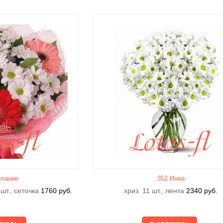
лание
352 Инна
1 Анисия
2 Вайолет
 шт., сеточка
1760
руб.
хриз. 11 шт., лента
2340
руб.
1410
руб.
2150
руб.