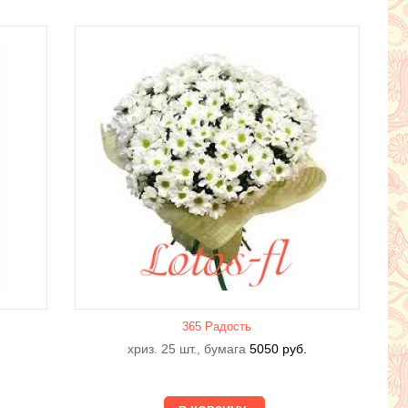
365 Радость
3 Рахиль
4 Касабланка
хриз. 25 шт., бумага
5050
руб.
3210
руб.
2010
руб.