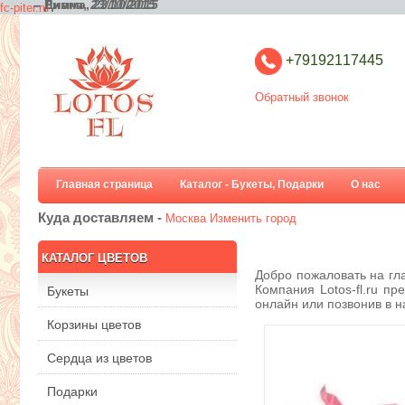
– Диана,
– Римма,
23/10/2015
23/10/2015
fc-piter.ru
+79192117445
Обратный звонок
Главная страница
Каталог - Букеты, Подарки
О нас
Куда доставляем -
Москва
Изменить город
КАТАЛОГ ЦВЕТОВ
Добро пожаловать на гла
Компания Lotos-fl.ru п
Букеты
онлайн или позвонив в н
Корзины цветов
Сердца из цветов
Подарки