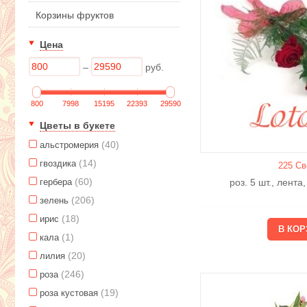
Корзины фруктов
Цена
–
руб.
800
7998
15195
22393
29590
Цветы в букете
(40)
альстромерия
(14)
гвоздика
225 Св
(60)
гербера
роз. 5 шт., лента
(206)
зелень
(18)
ирис
(1)
кала
(20)
лилия
(246)
роза
(19)
роза кустовая