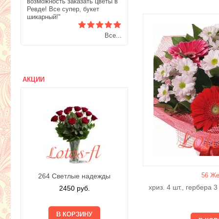
возможность заказать цветы в
Ревде! Все супер, букет
шикарный!"
Все...
АКЦИИ
56 Же
264 Светлые надежды
225 Свежесть
хриз. 4 шт., гербера 3
2450
руб.
1410
руб.