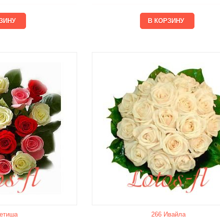
етишa
266 Ивайла