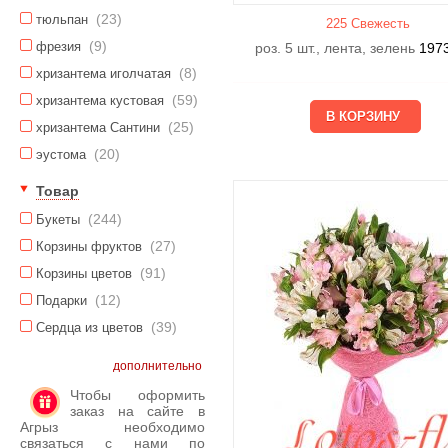
(23)
тюльпан
225 Свежесть
(9)
фрезия
роз. 5 шт., лента, зелень
197
(8)
хризантема иголчатая
(59)
хризантема кустовая
(25)
хризантема Сантини
(20)
эустома
Товар
(244)
Букеты
(27)
Корзины фруктов
(91)
Корзины цветов
(12)
Подарки
(39)
Сердца из цветов
дополнительно
Чтобы оформить
заказ на сайте в
Агрыз необходимо
связаться с нами по