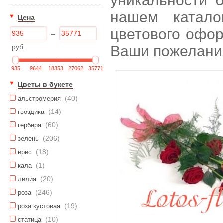
уникальности б
нашем катало
Цена
цветового офор
–
руб.
Ваши пожелани
935
9644
18353
27062
35771
Цветы в букете
(40)
альстромерия
(14)
гвоздика
(60)
гербера
(206)
зелень
(18)
ирис
(1)
кала
(20)
лилия
(246)
роза
(19)
роза кустовая
(10)
статица