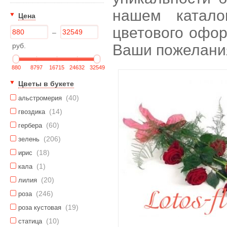
нашем катало
Цена
цветового офор
–
руб.
Ваши пожелани
880
8797
16715
24632
32549
Цветы в букете
(40)
альстромерия
(14)
гвоздика
(60)
гербера
(206)
зелень
(18)
ирис
(1)
кала
(20)
лилия
(246)
роза
(19)
роза кустовая
(10)
статица