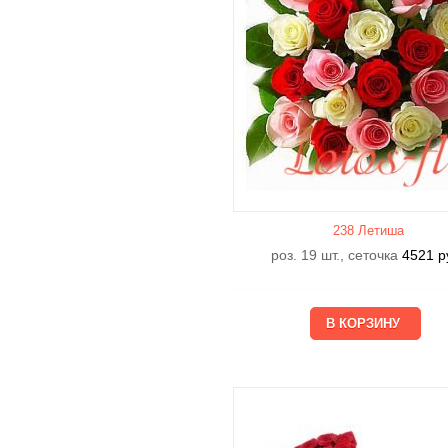
238 Летишa
роз. 19 шт., сеточка
4521
р