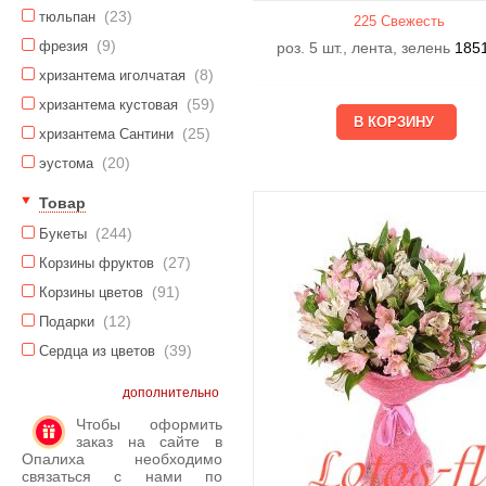
(23)
тюльпан
225 Свежесть
(9)
фрезия
роз. 5 шт., лента, зелень
185
(8)
хризантема иголчатая
(59)
хризантема кустовая
(25)
хризантема Сантини
(20)
эустома
Товар
(244)
Букеты
(27)
Корзины фруктов
(91)
Корзины цветов
(12)
Подарки
(39)
Сердца из цветов
дополнительно
Чтобы оформить
заказ на сайте в
Опалиха необходимо
связаться с нами по