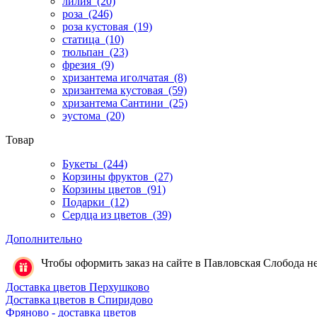
лилия
(20)
роза
(246)
роза кустовая
(19)
статица
(10)
тюльпан
(23)
фрезия
(9)
хризантема иголчатая
(8)
хризантема кустовая
(59)
хризантема Сантини
(25)
эустома
(20)
Товар
Букеты
(244)
Корзины фруктов
(27)
Корзины цветов
(91)
Подарки
(12)
Сердца из цветов
(39)
Дополнительно
Чтобы оформить заказ на сайте в Павловская Слобода нео
Доставка цветов Перхушково
Доставка цветов в Спиридово
Фряново - доставка цветов