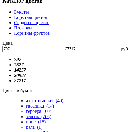
Каталог цветов
Букеты
Корзины цветов
Сердца из цветов
Подарки
Корзины фруктов
Цена
–
руб.
797
7527
14257
20987
27717
Цветы в букете
альстромерия
(40)
гвоздика
(14)
гербера
(60)
зелень
(206)
ирис
(18)
кала
(1)