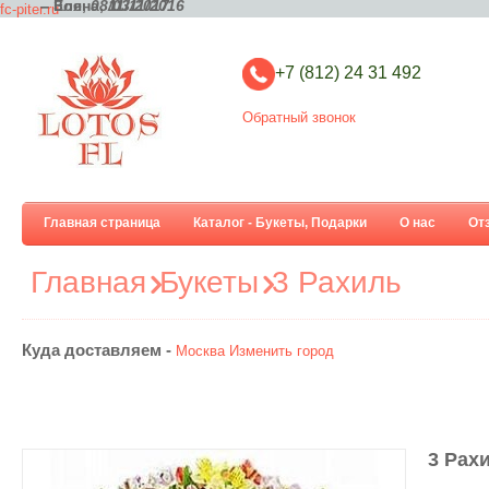
– Елена,
– Зоя,
08/03/2017
11/11/2016
fc-piter.ru
+7 (812) 24 31 492
Обратный звонок
Главная страница
Каталог - Букеты, Подарки
О нас
От
Главная
Букеты
3 Рахиль
Куда доставляем -
Москва
Изменить город
3 Рах