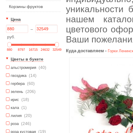
Корзины фруктов
уникальности б
нашем катало
Цена
цветового офор
–
руб.
Ваши пожелани
880
8797
16715
24632
32549
Куда доставляем -
Горки Ленинс
Цветы в букете
(40)
альстромерия
(14)
гвоздика
(60)
гербера
(206)
зелень
(18)
ирис
(1)
кала
(20)
лилия
(246)
роза
(19)
роза кустовая