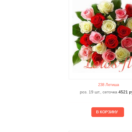
238 Летишa
роз. 19 шт., сеточка
4521
р