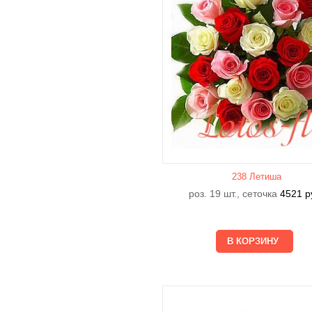
238 Летишa
роз. 19 шт., сеточка
4521
р