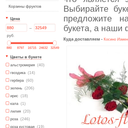
Корзины фруктов
Выбирайте бук
предложите н
Цена
букета, а наши
–
руб.
Куда доставляем -
Косино
Измен
880
8797
16715
24632
32549
Цветы в букете
(40)
альстромерия
(14)
гвоздика
(60)
гербера
(206)
зелень
(18)
ирис
(1)
кала
(20)
лилия
(246)
роза
(19)
роза кустовая