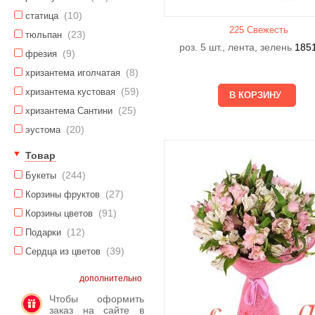
(10)
статица
225 Свежесть
(23)
тюльпан
роз. 5 шт., лента, зелень
185
(9)
фрезия
(8)
хризантема иголчатая
(59)
хризантема кустовая
(25)
хризантема Сантини
(20)
эустома
Товар
(244)
Букеты
(27)
Корзины фруктов
(91)
Корзины цветов
(12)
Подарки
(39)
Сердца из цветов
дополнительно
Чтобы оформить
заказ на сайте в