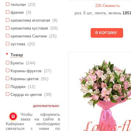
(23)
тюльпан
225 Свежесть
(9)
фрезия
роз. 5 шт., лента, зелень
185
(8)
хризантема иголчатая
(59)
хризантема кустовая
(25)
хризантема Сантини
(20)
эустома
Товар
(244)
Букеты
(27)
Корзины фруктов
(91)
Корзины цветов
(12)
Подарки
(39)
Сердца из цветов
дополнительно
Чтобы оформить
заказ на сайте в
Кайеркан необходимо
связаться с нами по