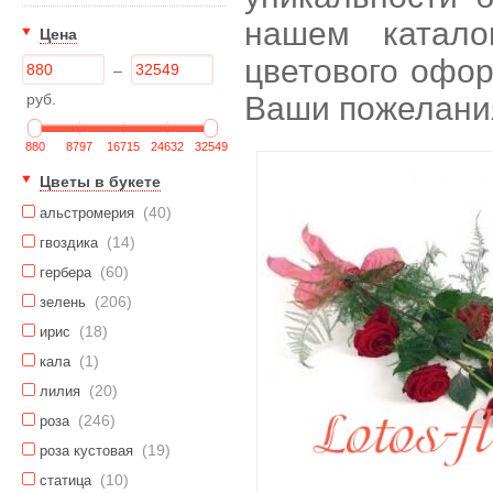
нашем катало
Цена
цветового офор
–
руб.
Ваши пожелани
880
8797
16715
24632
32549
Цветы в букете
(40)
альстромерия
(14)
гвоздика
(60)
гербера
(206)
зелень
(18)
ирис
(1)
кала
(20)
лилия
(246)
роза
(19)
роза кустовая
(10)
статица