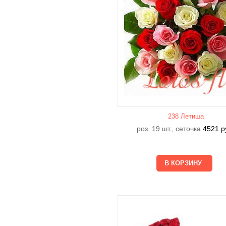
238 Летишa
роз. 19 шт., сеточка
4521
р