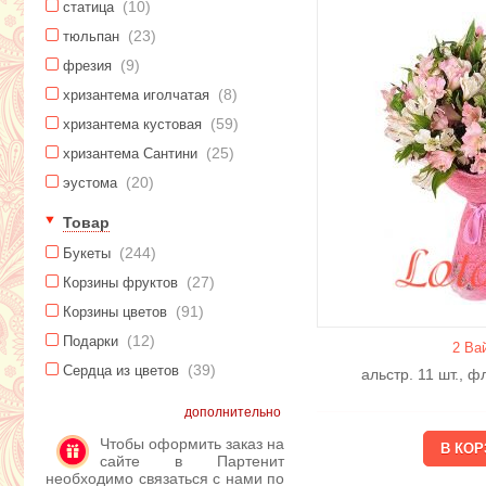
(10)
статица
(23)
тюльпан
(9)
фрезия
(8)
хризантема иголчатая
(59)
хризантема кустовая
(25)
хризантема Сантини
(20)
эустома
Товар
(244)
Букеты
(27)
Корзины фруктов
(91)
Корзины цветов
(12)
Подарки
2 Ва
(39)
Сердца из цветов
альстр. 11 шт., 
дополнительно
Чтобы оформить заказ на
сайте в Партенит
необходимо связаться с нами по