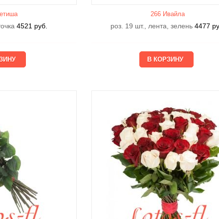
етишa
266 Ивайла
еточка
4521
руб.
роз. 19 шт., лента, зелень
4477
ру