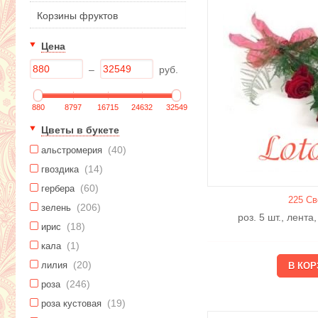
Корзины фруктов
Цена
–
руб.
880
8797
16715
24632
32549
Цветы в букете
(40)
альстромерия
(14)
гвоздика
(60)
гербера
225 Св
(206)
зелень
роз. 5 шт., лента
(18)
ирис
(1)
кала
(20)
лилия
(246)
роза
(19)
роза кустовая