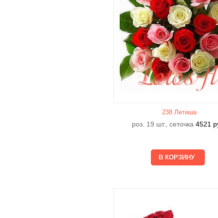
238 Летишa
роз. 19 шт., сеточка
4521
р