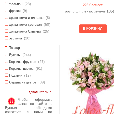
(23)
тюльпан
225 Свежесть
(9)
фрезия
роз. 5 шт., лента, зелень
185
(8)
хризантема иголчатая
(59)
хризантема кустовая
(25)
хризантема Сантини
(20)
эустома
Товар
(244)
Букеты
(27)
Корзины фруктов
(91)
Корзины цветов
(12)
Подарки
(39)
Сердца из цветов
дополнительно
Чтобы оформить
заказ на сайте в
Вуктыл необходимо
связаться с нами по