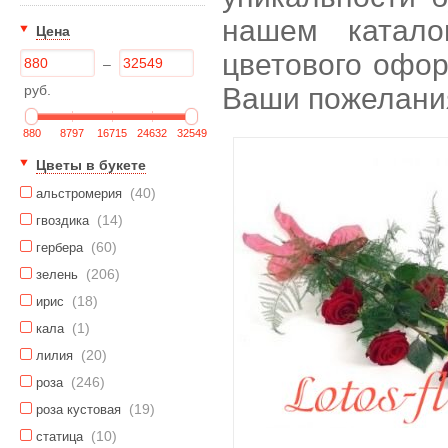
нашем катало
Цена
цветового офор
–
руб.
Ваши пожелани
880
8797
16715
24632
32549
Цветы в букете
(40)
альстромерия
(14)
гвоздика
(60)
гербера
(206)
зелень
(18)
ирис
(1)
кала
(20)
лилия
(246)
роза
(19)
роза кустовая
(10)
статица