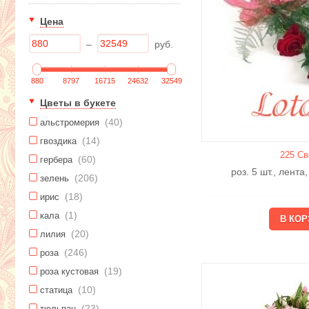
Цена
–
руб.
880
8797
16715
24632
32549
Цветы в букете
(40)
альстромерия
(14)
гвоздика
225 Св
(60)
гербера
роз. 5 шт., лента
(206)
зелень
(18)
ирис
(1)
кала
(20)
лилия
(246)
роза
(19)
роза кустовая
(10)
статица
(23)
тюльпан