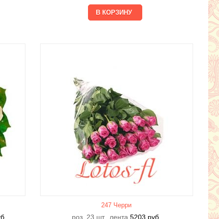
247 Черри
б.
роз. 23 шт., лента
5203
руб.