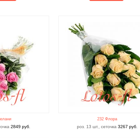
елани
232 Флора
еточка
2849
руб.
роз. 13 шт., сеточка
3267
руб.