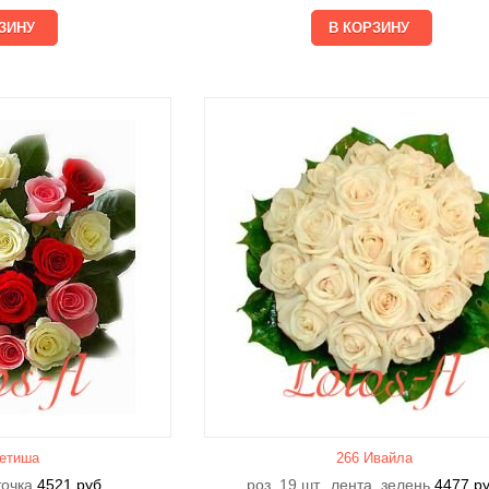
етишa
266 Ивайла
еточка
4521
руб.
роз. 19 шт., лента, зелень
4477
ру