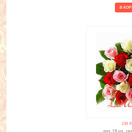
238 Л
роз. 19 шт., с