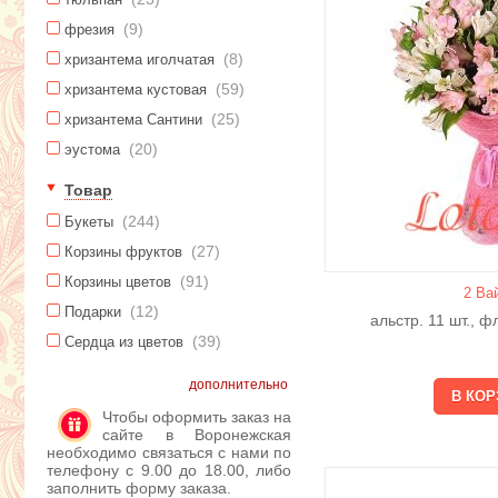
(9)
фрезия
(8)
хризантема иголчатая
(59)
хризантема кустовая
(25)
хризантема Сантини
(20)
эустома
Товар
(244)
Букеты
(27)
Корзины фруктов
(91)
Корзины цветов
2 Ва
(12)
Подарки
альстр. 11 шт., 
(39)
Сердца из цветов
дополнительно
Чтобы оформить заказ на
сайте в Воронежская
необходимо связаться с нами по
телефону с 9.00 до 18.00, либо
заполнить форму заказа.