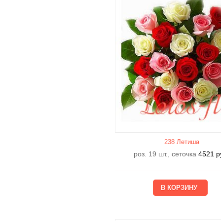
238 Летишa
роз. 19 шт., сеточка
4521
р