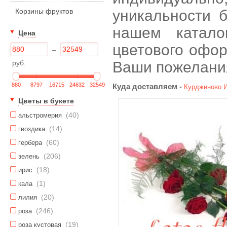
Корзины фруктов
уникальности б
нашем катало
Цена
цветового офор
–
руб.
Ваши пожелани
880
8797
16715
24632
32549
Куда доставляем -
Курджиново
И
Цветы в букете
(40)
альстромерия
(14)
гвоздика
(60)
гербера
(206)
зелень
(18)
ирис
(1)
кала
(20)
лилия
(246)
роза
(19)
роза кустовая