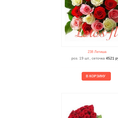
238 Летишa
роз. 19 шт., сеточка
4521
р