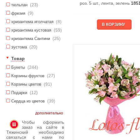
роз. 5 шт., лента, зелень
185
(23)
тюльпан
(9)
фрезия
(8)
хризантема иголчатая
(59)
хризантема кустовая
(25)
хризантема Сантини
(20)
эустома
Товар
(244)
Букеты
(27)
Корзины фруктов
(91)
Корзины цветов
(12)
Подарки
(39)
Сердца из цветов
дополнительно
Чтобы оформить
заказ на сайте в
Тяжинский необходимо
связаться с нами по