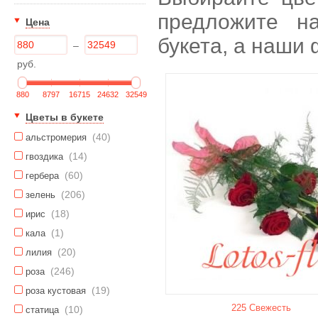
предложите н
Цена
букета, а наши
–
руб.
880
8797
16715
24632
32549
Цветы в букете
(40)
альстромерия
(14)
гвоздика
(60)
гербера
(206)
зелень
(18)
ирис
(1)
кала
(20)
лилия
(246)
роза
(19)
роза кустовая
225 Свежесть
(10)
статица