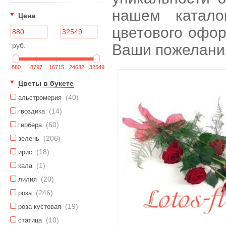
нашем катало
Цена
цветового офор
–
руб.
Ваши пожелани
880
8797
16715
24632
32549
Цветы в букете
(40)
альстромерия
(14)
гвоздика
(60)
гербера
(206)
зелень
(18)
ирис
(1)
кала
(20)
лилия
(246)
роза
(19)
роза кустовая
(10)
статица