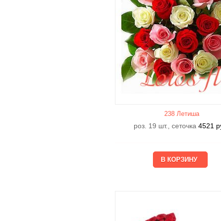
238 Летишa
роз. 19 шт., сеточка
4521
р