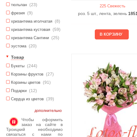
(23)
тюльпан
225 Свежесть
(9)
фрезия
роз. 5 шт., лента, зелень
185
(8)
хризантема иголчатая
(59)
хризантема кустовая
(25)
хризантема Сантини
(20)
эустома
Товар
(244)
Букеты
(27)
Корзины фруктов
(91)
Корзины цветов
(12)
Подарки
(39)
Сердца из цветов
дополнительно
Чтобы оформить
заказ на сайте в
Троицкий необходимо
связаться с нами по