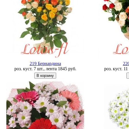
219 Бернардина
22
роз. куст. 7 шт., лента
1845
руб.
роз. куст. 1