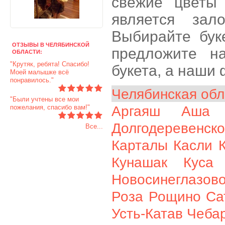
свежие цветы 
является зал
Выбирайте бук
ОТЗЫВЫ В ЧЕЛЯБИНСКОЙ
предложите н
ОБЛАСТИ:
"Крутяк, ребята! Спасибо!
букета, а наши
Моей малышке всё
понравилось."
Челябинская обл
"Были учтены все мои
пожелания, спасибо вам!"
Аргаяш
Аша
Долгодеревенск
Все...
Карталы
Касли
Кунашак
Куса
Новосинеглазов
Роза
Рощино
Са
Усть-Катав
Чеба