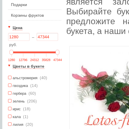
является зал
Подарки
Выбирайте бук
Корзины фруктов
предложите н
Цена
букета, а наши
–
руб.
1280
12796
24312
35828
47344
Цветы в букете
(40)
альстромерия
(14)
гвоздика
(60)
гербера
(206)
зелень
(18)
ирис
(1)
кала
(20)
лилия