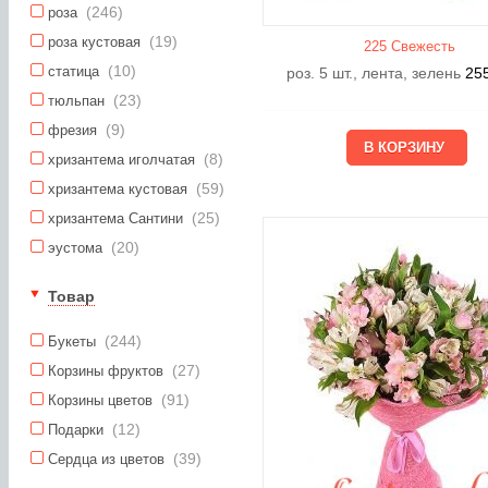
(246)
роза
(19)
роза кустовая
225 Свежесть
(10)
статица
роз. 5 шт., лента, зелень
25
(23)
тюльпан
(9)
фрезия
(8)
хризантема иголчатая
(59)
хризантема кустовая
(25)
хризантема Сантини
(20)
эустома
Товар
(244)
Букеты
(27)
Корзины фруктов
(91)
Корзины цветов
(12)
Подарки
(39)
Сердца из цветов