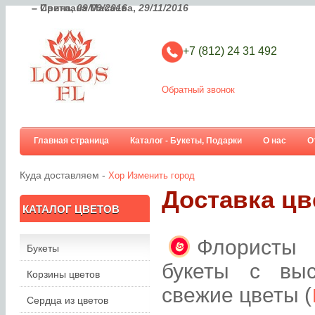
– Светлана Масаева,
– Ирина,
09/09/2016
29/11/2016
+7 (812) 24 31 492
Обратный звонок
Главная страница
Каталог - Букеты, Подарки
О нас
О
Куда доставляем -
Хор
Изменить город
Доставка цв
КАТАЛОГ ЦВЕТОВ
Флористы 
Букеты
букеты с вы
Корзины цветов
свежие цветы (
Сердца из цветов