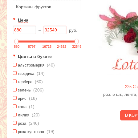
Корзины фруктов
Цена
–
руб.
880
8797
16715
24632
32549
Цветы в букете
(40)
альстромерия
(14)
гвоздика
(60)
гербера
225 Св
(206)
зелень
роз. 5 шт., лента
(18)
ирис
(1)
кала
(20)
лилия
(246)
роза
(19)
роза кустовая