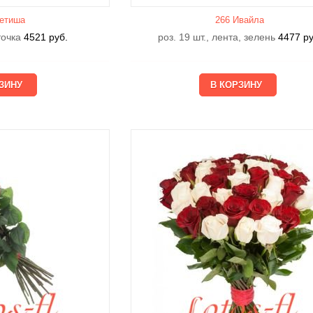
етишa
266 Ивайла
еточка
4521
руб.
роз. 19 шт., лента, зелень
4477
ру