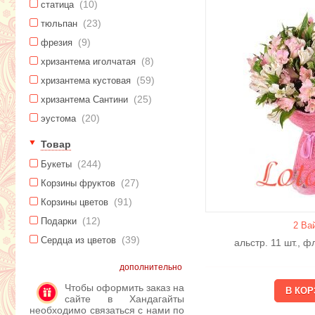
(10)
статица
(23)
тюльпан
(9)
фрезия
(8)
хризантема иголчатая
(59)
хризантема кустовая
(25)
хризантема Сантини
(20)
эустома
Товар
(244)
Букеты
(27)
Корзины фруктов
(91)
Корзины цветов
(12)
Подарки
2 Ва
(39)
Сердца из цветов
альстр. 11 шт., 
дополнительно
Чтобы оформить заказ на
сайте в Хандагайты
необходимо связаться с нами по