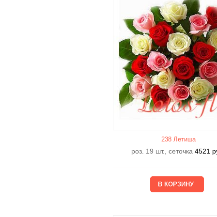
238 Летишa
роз. 19 шт., сеточка
4521
р