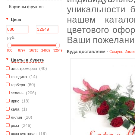
Корзины фруктов
уникальности б
нашем катало
Цена
цветового офор
–
руб.
Ваши пожелани
880
8797
16715
24632
32549
Куда доставляем -
Самусь
Измен
Цветы в букете
(40)
альстромерия
(14)
гвоздика
(60)
гербера
(206)
зелень
(18)
ирис
(1)
кала
(20)
лилия
(246)
роза
(19)
роза кустовая