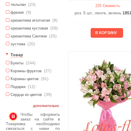
(23)
тюльпан
225 Свежесть
(9)
фрезия
роз. 5 шт., лента, зелень
185
(8)
хризантема иголчатая
(59)
хризантема кустовая
(25)
хризантема Сантини
(20)
эустома
Товар
(244)
Букеты
(27)
Корзины фруктов
(91)
Корзины цветов
(12)
Подарки
(39)
Сердца из цветов
дополнительно
Чтобы оформить
заказ на сайте в
Токаревка необходимо
связаться с нами по