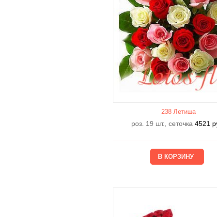
238 Летишa
роз. 19 шт., сеточка
4521
р