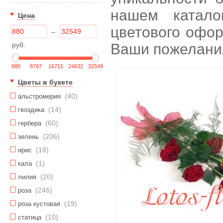
нашем катало
Цена
цветового офор
–
руб.
Ваши пожелани
880
8797
16715
24632
32549
Цветы в букете
(40)
альстромерия
(14)
гвоздика
(60)
гербера
(206)
зелень
(18)
ирис
(1)
кала
(20)
лилия
(246)
роза
(19)
роза кустовая
(10)
статица