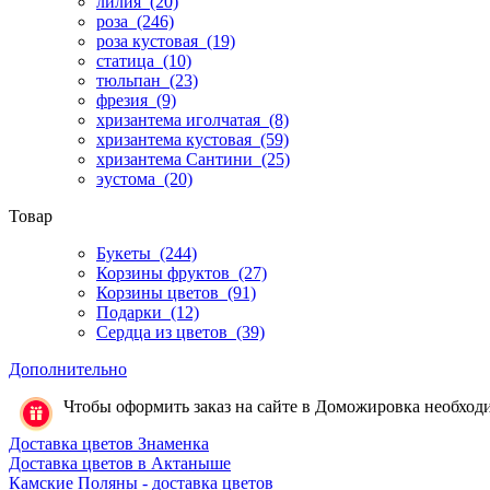
лилия
(20)
роза
(246)
роза кустовая
(19)
статица
(10)
тюльпан
(23)
фрезия
(9)
хризантема иголчатая
(8)
хризантема кустовая
(59)
хризантема Сантини
(25)
эустома
(20)
Товар
Букеты
(244)
Корзины фруктов
(27)
Корзины цветов
(91)
Подарки
(12)
Сердца из цветов
(39)
Дополнительно
Чтобы оформить заказ на сайте в Доможировка необходим
Доставка цветов Знаменка
Доставка цветов в Актаныше
Камские Поляны - доставка цветов