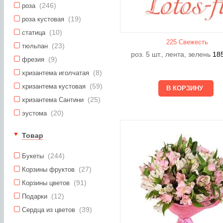
(246)
роза
(19)
роза кустовая
(10)
статица
225 Свежесть
(23)
тюльпан
роз. 5 шт., лента, зелень
18
(9)
фрезия
(8)
хризантема иголчатая
(59)
хризантема кустовая
(25)
хризантема Сантини
(20)
эустома
Товар
(244)
Букеты
(27)
Корзины фруктов
(91)
Корзины цветов
(12)
Подарки
(39)
Сердца из цветов