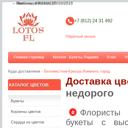
– Любовь,
– Максимов Антон,
08/03/2017
23/10/2015
+7 (812) 24 31 492
Обратный звонок
Главная страница
Каталог - Букеты, Подарки
О нас
О
Куда доставляем -
Беломестная-Криуша
Изменить город
Доставка цв
КАТАЛОГ ЦВЕТОВ
недорого
Букеты
Флористы 
Корзины цветов
букеты с вы
Сердца из цветов