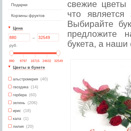
свежие цветы 
Подарки
что является 
Корзины фруктов
Выбирайте бук
Цена
предложите н
–
букета, а наши
руб.
880
8797
16715
24632
32549
Цветы в букете
(40)
альстромерия
(14)
гвоздика
(60)
гербера
(206)
зелень
(18)
ирис
(1)
кала
(20)
лилия