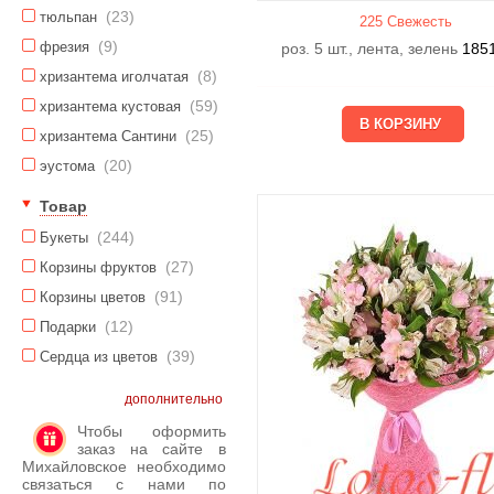
(23)
тюльпан
225 Свежесть
(9)
фрезия
роз. 5 шт., лента, зелень
185
(8)
хризантема иголчатая
(59)
хризантема кустовая
(25)
хризантема Сантини
(20)
эустома
Товар
(244)
Букеты
(27)
Корзины фруктов
(91)
Корзины цветов
(12)
Подарки
(39)
Сердца из цветов
дополнительно
Чтобы оформить
заказ на сайте в
Михайловское необходимо
связаться с нами по