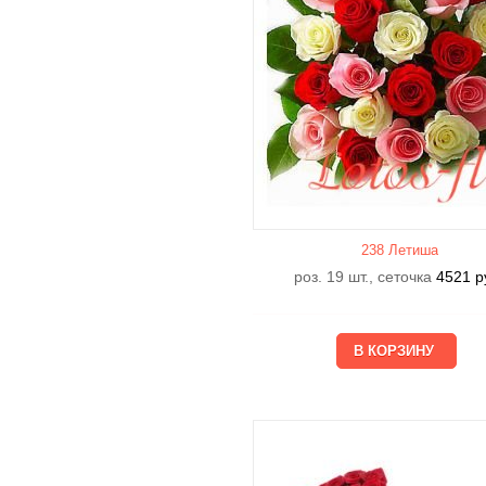
238 Летишa
роз. 19 шт., сеточка
4521
р