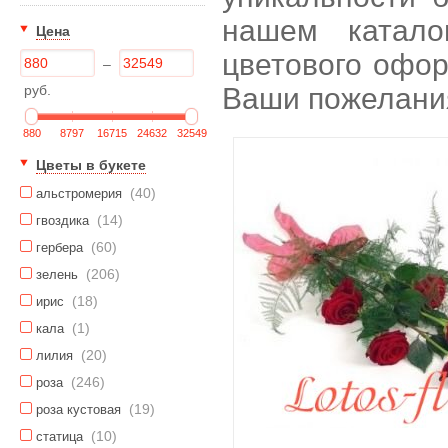
нашем катало
Цена
цветового офор
–
руб.
Ваши пожелани
880
8797
16715
24632
32549
Цветы в букете
(40)
альстромерия
(14)
гвоздика
(60)
гербера
(206)
зелень
(18)
ирис
(1)
кала
(20)
лилия
(246)
роза
(19)
роза кустовая
(10)
статица