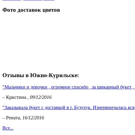
Фото доставок цветов
Отзывы в Южно-Курильске:
"Мальчики и девочки , огромное спасибо , за шикарный букет , 
– Кристина ,
09/12/2016
"Заказывала букет с доставкой в г. Бузулук. Изнервничалась вся
– Рената,
16/12/2016
Все...