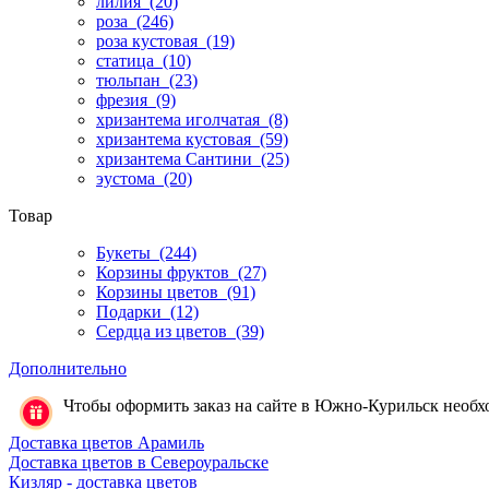
лилия
(20)
роза
(246)
роза кустовая
(19)
статица
(10)
тюльпан
(23)
фрезия
(9)
хризантема иголчатая
(8)
хризантема кустовая
(59)
хризантема Сантини
(25)
эустома
(20)
Товар
Букеты
(244)
Корзины фруктов
(27)
Корзины цветов
(91)
Подарки
(12)
Сердца из цветов
(39)
Дополнительно
Чтобы оформить заказ на сайте в Южно-Курильск необход
Доставка цветов Арамиль
Доставка цветов в Североуральске
Кизляр - доставка цветов