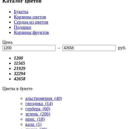
Каталог цветов
Букеты
Корзины цветов
Сердца из цветов
Подарки
Корзины фруктов
Цена
–
руб.
1200
11565
21929
32294
42658
Цветы в букете
альстромерия
(40)
гвоздика
(14)
гербера
(60)
зелень
(206)
ирис
(18)
кала
(1)