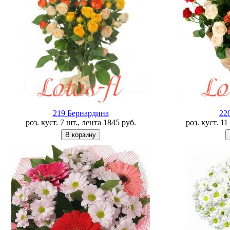
219 Бернардина
22
роз. куст. 7 шт., лента
1845
руб.
роз. куст. 1