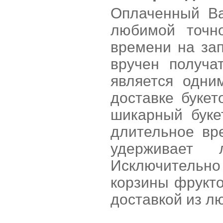
Оплаченный Ва
любимой точн
времени на за
вручен получа
является одни
доставке буке
шикарный буке
длительное вр
удерживает
Исключительн
корзины фрукто
доставкой из л