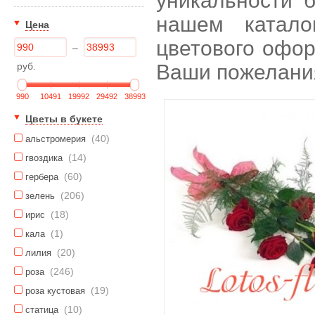
уникальности б
нашем катало
Цена
цветового офор
–
руб.
Ваши пожелани
990
10491
19992
29492
38993
Цветы в букете
(40)
альстромерия
(14)
гвоздика
(60)
гербера
(206)
зелень
(18)
ирис
(1)
кала
(20)
лилия
(246)
роза
(19)
роза кустовая
(10)
статица