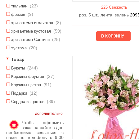
(23)
тюльпан
225 Свежесть
(9)
фрезия
роз. 5 шт., лента, зелень
209
(8)
хризантема иголчатая
(59)
хризантема кустовая
(25)
хризантема Сантини
(20)
эустома
Товар
(244)
Букеты
(27)
Корзины фруктов
(91)
Корзины цветов
(12)
Подарки
(39)
Сердца из цветов
дополнительно
Чтобы оформить
заказ на сайте в Дно
необходимо связаться с
нами по телефону с 9.00