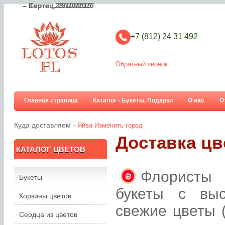
– Костя ,
– Сергец,
23/10/2015
23/10/2015
+7 (812) 24 31 492
Обратный звонок
Главная страница
Каталог - Букеты, Подарки
О нас
О
Куда доставляем -
Яйва
Изменить город
Доставка цв
КАТАЛОГ ЦВЕТОВ
Флористы 
Букеты
букеты с вы
Корзины цветов
свежие цветы 
Сердца из цветов