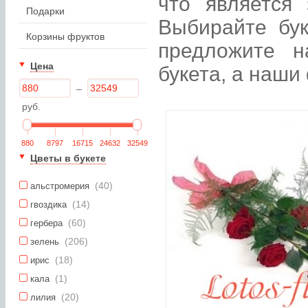
что является 
Подарки
Выбирайте бук
Корзины фруктов
предложите н
Цена
букета, а наши
–
руб.
880
8797
16715
24632
32549
Цветы в букете
(40)
альстромерия
(14)
гвоздика
(60)
гербера
(206)
зелень
(18)
ирис
(1)
кала
(20)
лилия