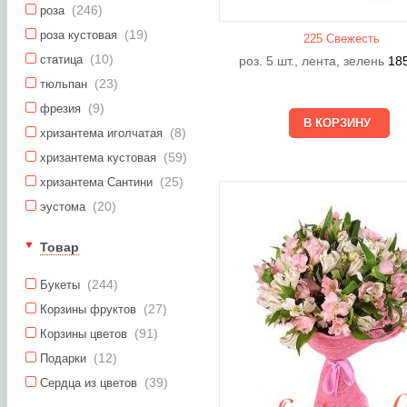
(246)
роза
(19)
роза кустовая
225 Свежесть
(10)
статица
роз. 5 шт., лента, зелень
18
(23)
тюльпан
(9)
фрезия
(8)
хризантема иголчатая
(59)
хризантема кустовая
(25)
хризантема Сантини
(20)
эустома
Товар
(244)
Букеты
(27)
Корзины фруктов
(91)
Корзины цветов
(12)
Подарки
(39)
Сердца из цветов