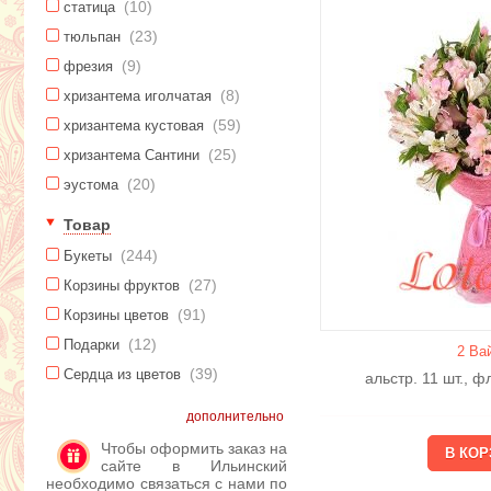
(10)
статица
(23)
тюльпан
(9)
фрезия
(8)
хризантема иголчатая
(59)
хризантема кустовая
(25)
хризантема Сантини
(20)
эустома
Товар
(244)
Букеты
(27)
Корзины фруктов
(91)
Корзины цветов
(12)
Подарки
2 Ва
(39)
Сердца из цветов
альстр. 11 шт., 
дополнительно
Чтобы оформить заказ на
сайте в Ильинский
необходимо связаться с нами по