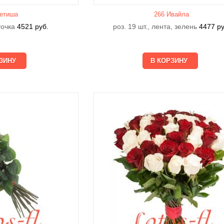
етишa
266 Ивайла
еточка
4521
руб.
роз. 19 шт., лента, зелень
4477
ру