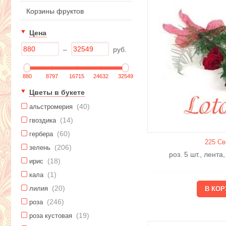
Корзины фруктов
Цена
–
руб.
880
8797
16715
24632
32549
Цветы в букете
(40)
альстромерия
(14)
гвоздика
(60)
гербера
225 Св
(206)
зелень
роз. 5 шт., лента
(18)
ирис
(1)
кала
(20)
лилия
(246)
роза
(19)
роза кустовая