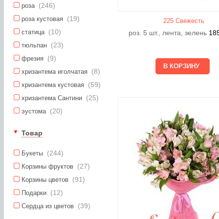
(246)
роза
(19)
роза кустовая
225 Свежесть
(10)
статица
роз. 5 шт., лента, зелень
18
(23)
тюльпан
(9)
фрезия
(8)
хризантема иголчатая
(59)
хризантема кустовая
(25)
хризантема Сантини
(20)
эустома
Товар
(244)
Букеты
(27)
Корзины фруктов
(91)
Корзины цветов
(12)
Подарки
(39)
Сердца из цветов