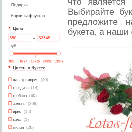
что является 
Подарки
Выбирайте бук
Корзины фруктов
предложите н
Цена
букета, а наши
–
руб.
880
8797
16715
24632
32549
Цветы в букете
(40)
альстромерия
(14)
гвоздика
(60)
гербера
(206)
зелень
(18)
ирис
(1)
кала
(20)
лилия