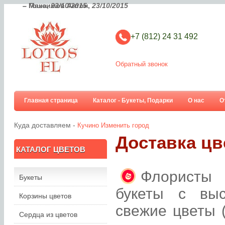
– Максимов Антон,
– Гоша,
23/10/2015
23/10/2015
+7 (812) 24 31 492
Обратный звонок
Главная страница
Каталог - Букеты, Подарки
О нас
О
Куда доставляем -
Кучино
Изменить город
Доставка цв
КАТАЛОГ ЦВЕТОВ
Флористы 
Букеты
букеты с вы
Корзины цветов
свежие цветы 
Сердца из цветов