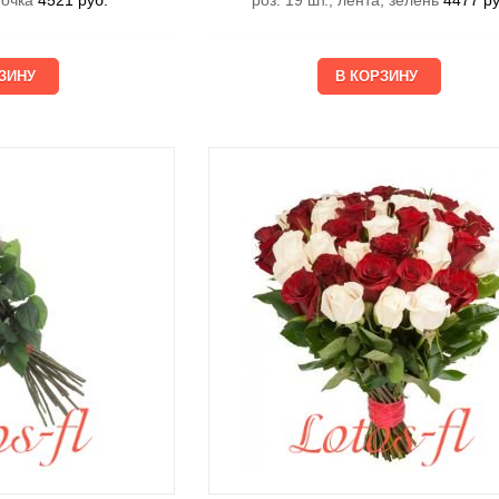
еточка
4521
руб.
роз. 19 шт., лента, зелень
4477
ру