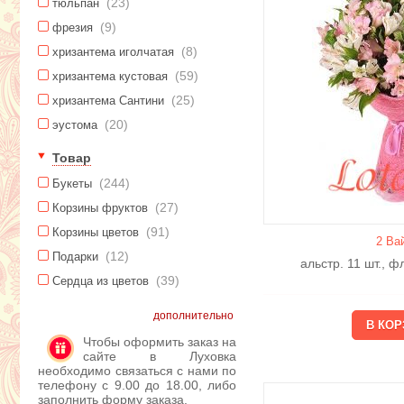
(23)
тюльпан
(9)
фрезия
(8)
хризантема иголчатая
(59)
хризантема кустовая
(25)
хризантема Сантини
(20)
эустома
Товар
(244)
Букеты
(27)
Корзины фруктов
(91)
Корзины цветов
2 Ва
(12)
Подарки
альстр. 11 шт., 
(39)
Сердца из цветов
дополнительно
Чтобы оформить заказ на
сайте в Луховка
необходимо связаться с нами по
телефону с 9.00 до 18.00, либо
заполнить форму заказа.