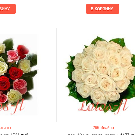
етишa
266 Ивайла