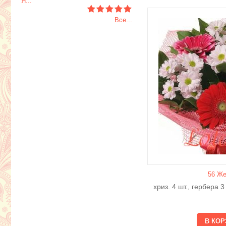
Я..."
Все...
56 Же
хриз. 4 шт., гербера 3