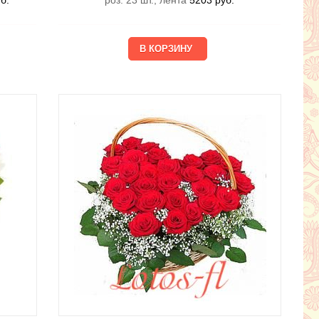
б.
роз. 23 шт., лента
5203
руб.