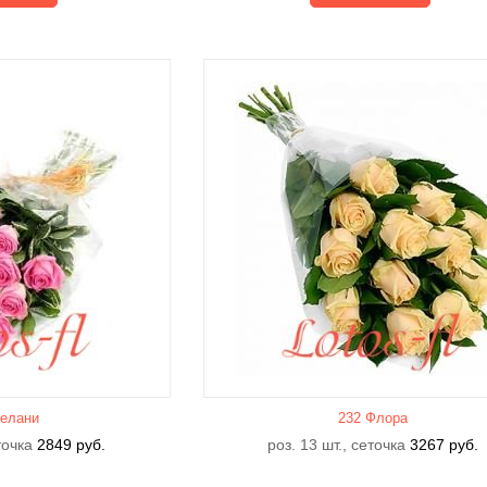
елани
232 Флора
еточка
2849
руб.
роз. 13 шт., сеточка
3267
руб.