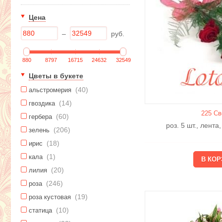
Цена
–
руб.
880
8797
16715
24632
32549
Цветы в букете
(40)
альстромерия
(14)
гвоздика
225 Св
(60)
гербера
роз. 5 шт., лента
(206)
зелень
(18)
ирис
(1)
кала
(20)
лилия
(246)
роза
(19)
роза кустовая
(10)
статица