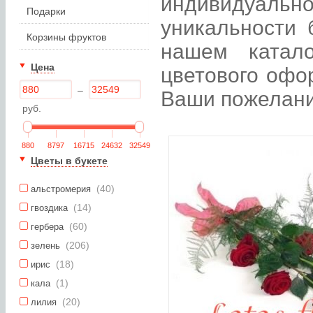
индивидуаль
Подарки
уникальности 
Корзины фруктов
нашем катал
Цена
цветового офо
–
Ваши пожелани
руб.
880
8797
16715
24632
32549
Цветы в букете
(40)
альстромерия
(14)
гвоздика
(60)
гербера
(206)
зелень
(18)
ирис
(1)
кала
(20)
лилия