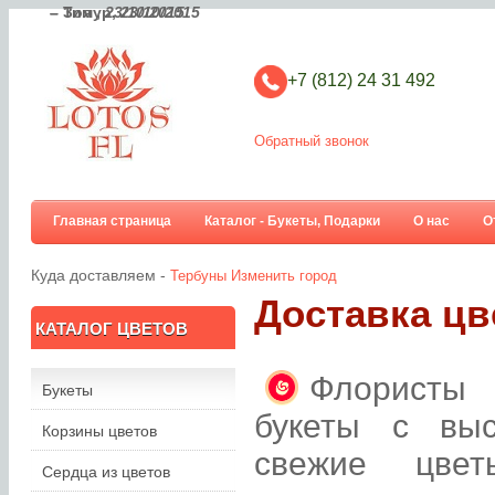
– Тимур,
– Зоя ,
23/10/2015
23/10/2015
+7 (812) 24 31 492
Обратный звонок
Главная страница
Каталог - Букеты, Подарки
О нас
О
Куда доставляем -
Тербуны
Изменить город
Доставка цв
КАТАЛОГ ЦВЕТОВ
Флористы 
Букеты
букеты с вы
Корзины цветов
свежие цве
Сердца из цветов