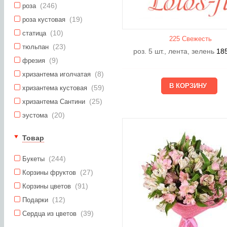
(246)
роза
(19)
роза кустовая
(10)
статица
225 Свежесть
(23)
тюльпан
роз. 5 шт., лента, зелень
18
(9)
фрезия
(8)
хризантема иголчатая
(59)
хризантема кустовая
(25)
хризантема Сантини
(20)
эустома
Товар
(244)
Букеты
(27)
Корзины фруктов
(91)
Корзины цветов
(12)
Подарки
(39)
Сердца из цветов