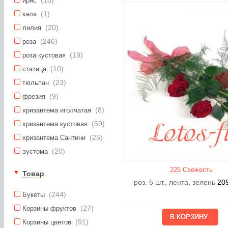
ирис
(1)
кала
(20)
лилия
(246)
роза
(19)
роза кустовая
(10)
статица
(23)
тюльпан
(9)
фрезия
(8)
хризантема иголчатая
(59)
хризантема кустовая
(25)
хризантема Сантини
(20)
эустома
225 Свежесть
Товар
роз. 5 шт., лента, зелень
20
(244)
Букеты
(27)
Корзины фруктов
(91)
Корзины цветов