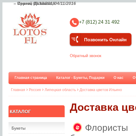
– Ирина,
– Сергей Дьячков,
09/12/2016
04/11/2016
+7 (812) 24 31 492
Позвонить Онлайн
Обратный звонок
Главная страница
Каталог - Букеты, Подарки
О нас
О
Главная
Россия
Липецкая область
Доставка цветов Ильино
Доставка цв
КАТАЛОГ
Флористы 
Букеты