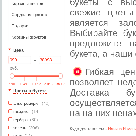
букеты с вы
Корзины цветов
свежие цветы
Сердца из цветов
является зал
Подарки
Выбирайте бук
Корзины фруктов
предложите н
Цена
букета, а наши
–
руб.
Гибкая цен
позволяет нед
990
10491
19992
29492
38993
Доставка б
Цветы в букете
осуществляется
(40)
альстромерия
на наших ценах
(14)
гвоздика
(60)
гербера
(206)
зелень
Куда доставляем -
Ильино
Измени
(18)