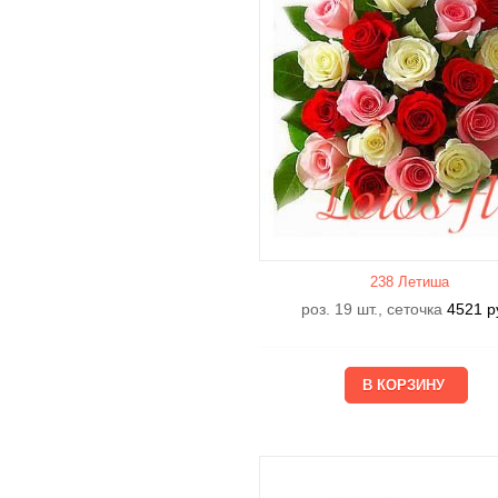
238 Летишa
роз. 19 шт., сеточка
4521
р