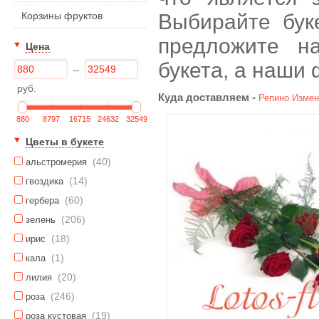
Корзины фруктов
Выбирайте бук
предложите н
Цена
букета, а наши
–
руб.
Куда доставляем -
Репино
Измен
880
8797
16715
24632
32549
Цветы в букете
(40)
альстромерия
(14)
гвоздика
(60)
гербера
(206)
зелень
(18)
ирис
(1)
кала
(20)
лилия
(246)
роза
(19)
роза кустовая