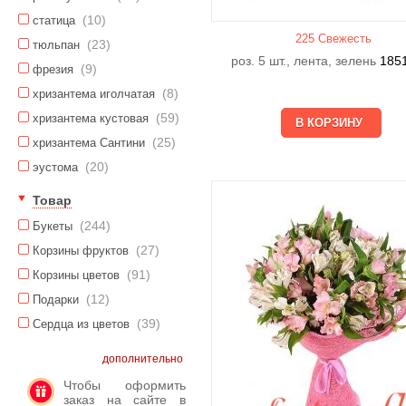
(10)
статица
225 Свежесть
(23)
тюльпан
роз. 5 шт., лента, зелень
185
(9)
фрезия
(8)
хризантема иголчатая
(59)
хризантема кустовая
(25)
хризантема Сантини
(20)
эустома
Товар
(244)
Букеты
(27)
Корзины фруктов
(91)
Корзины цветов
(12)
Подарки
(39)
Сердца из цветов
дополнительно
Чтобы оформить
заказ на сайте в