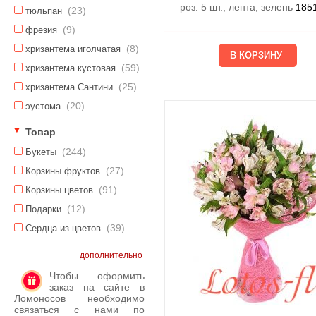
роз. 5 шт., лента, зелень
185
(23)
тюльпан
(9)
фрезия
(8)
хризантема иголчатая
(59)
хризантема кустовая
(25)
хризантема Сантини
(20)
эустома
Товар
(244)
Букеты
(27)
Корзины фруктов
(91)
Корзины цветов
(12)
Подарки
(39)
Сердца из цветов
дополнительно
Чтобы оформить
заказ на сайте в
Ломоносов необходимо
связаться с нами по