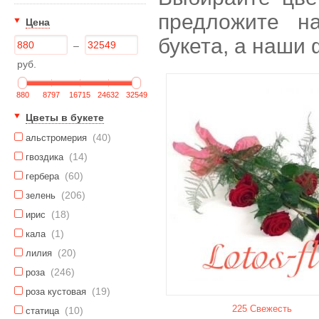
предложите н
Цена
букета, а наши
–
руб.
880
8797
16715
24632
32549
Цветы в букете
(40)
альстромерия
(14)
гвоздика
(60)
гербера
(206)
зелень
(18)
ирис
(1)
кала
(20)
лилия
(246)
роза
(19)
роза кустовая
225 Свежесть
(10)
статица