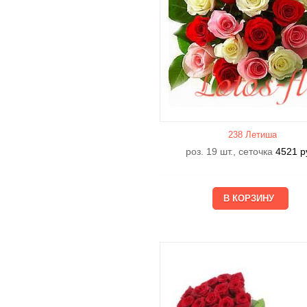
238 Летишa
роз. 19 шт., сеточка
4521
р