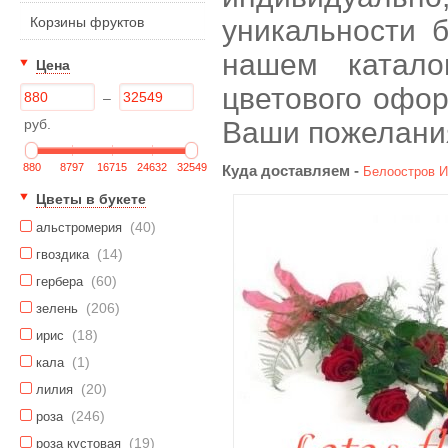
Корзины фруктов
уникальности б
нашем катало
Цена
цветового офор
–
руб.
Ваши пожелани
880
8797
16715
24632
32549
Куда доставляем -
Белоостров
И
Цветы в букете
(40)
альстромерия
(14)
гвоздика
(60)
гербера
(206)
зелень
(18)
ирис
(1)
кала
(20)
лилия
(246)
роза
(19)
роза кустовая