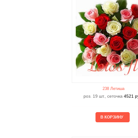
238 Летишa
роз. 19 шт., сеточка
4521
р