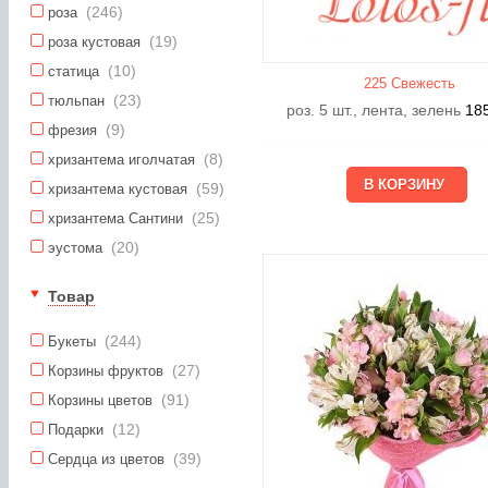
(246)
роза
(19)
роза кустовая
(10)
статица
225 Свежесть
(23)
тюльпан
роз. 5 шт., лента, зелень
18
(9)
фрезия
(8)
хризантема иголчатая
(59)
хризантема кустовая
(25)
хризантема Сантини
(20)
эустома
Товар
(244)
Букеты
(27)
Корзины фруктов
(91)
Корзины цветов
(12)
Подарки
(39)
Сердца из цветов