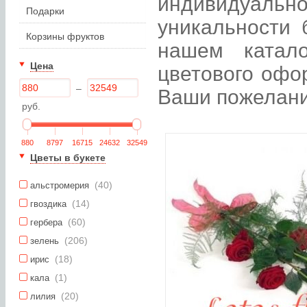
индивидуаль
Подарки
уникальности 
Корзины фруктов
нашем катал
Цена
цветового офо
–
Ваши пожелани
руб.
880
8797
16715
24632
32549
Цветы в букете
(40)
альстромерия
(14)
гвоздика
(60)
гербера
(206)
зелень
(18)
ирис
(1)
кала
(20)
лилия