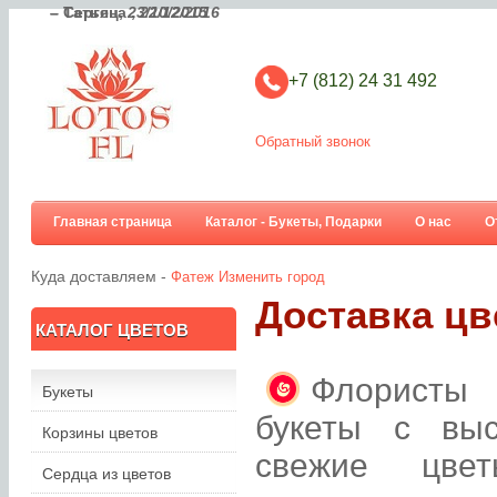
– Сергец,
– Татьяна ,
23/10/2015
22/12/2016
+7 (812) 24 31 492
Обратный звонок
Главная страница
Каталог - Букеты, Подарки
О нас
О
Куда доставляем -
Фатеж
Изменить город
Доставка цв
КАТАЛОГ ЦВЕТОВ
Флористы 
Букеты
букеты с вы
Корзины цветов
свежие цве
Сердца из цветов