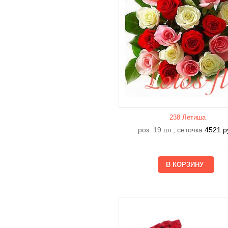
238 Летишa
роз. 19 шт., сеточка
4521
р