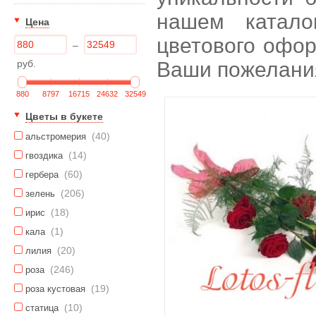
нашем катало
Цена
цветового офор
–
руб.
Ваши пожелани
880
8797
16715
24632
32549
Цветы в букете
(40)
альстромерия
(14)
гвоздика
(60)
гербера
(206)
зелень
(18)
ирис
(1)
кала
(20)
лилия
(246)
роза
(19)
роза кустовая
(10)
статица