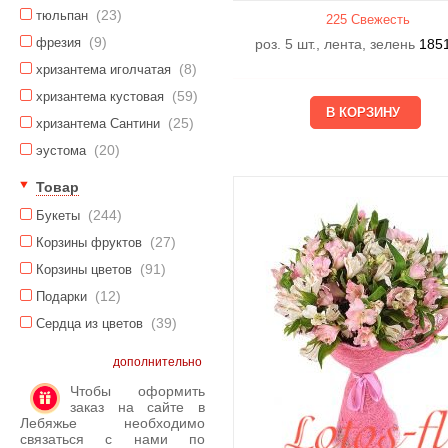
(23)
тюльпан
225 Свежесть
(9)
фрезия
роз. 5 шт., лента, зелень
185
(8)
хризантема иголчатая
(59)
хризантема кустовая
(25)
хризантема Сантини
(20)
эустома
Товар
(244)
Букеты
(27)
Корзины фруктов
(91)
Корзины цветов
(12)
Подарки
(39)
Сердца из цветов
дополнительно
Чтобы оформить
заказ на сайте в
Лебяжье необходимо
связаться с нами по