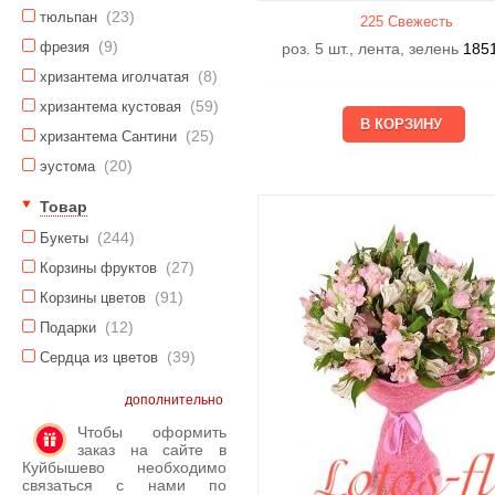
(23)
тюльпан
225 Свежесть
(9)
фрезия
роз. 5 шт., лента, зелень
185
(8)
хризантема иголчатая
(59)
хризантема кустовая
(25)
хризантема Сантини
(20)
эустома
Товар
(244)
Букеты
(27)
Корзины фруктов
(91)
Корзины цветов
(12)
Подарки
(39)
Сердца из цветов
дополнительно
Чтобы оформить
заказ на сайте в
Куйбышево необходимо
связаться с нами по