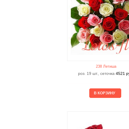
238 Летишa
роз. 19 шт., сеточка
4521
р