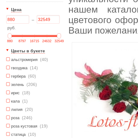
нашем катало
Цена
цветового офор
–
руб.
Ваши пожелани
880
8797
16715
24632
32549
Цветы в букете
(40)
альстромерия
(14)
гвоздика
(60)
гербера
(206)
зелень
(18)
ирис
(1)
кала
(20)
лилия
(246)
роза
(19)
роза кустовая
(10)
статица