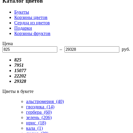
Каталог цветов
Букеты
Корзины цветов
Сердца из цветов
Подарки
Корзины фруктов
Цена
–
руб.
825
7951
15077
22202
29328
Цветы в букете
альстромерия
(40)
гвоздика
(14)
гербера
(60)
зелень
(206)
ирис
(18)
кала
(1)