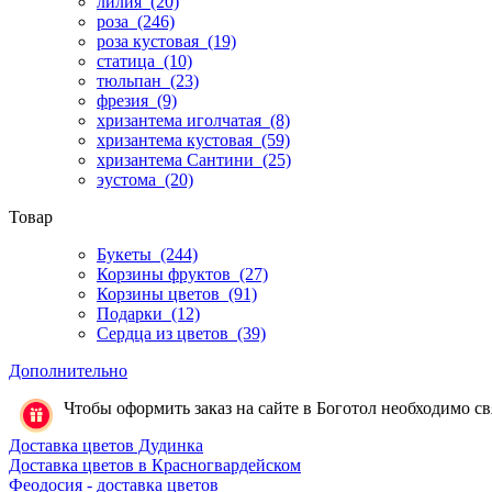
лилия
(20)
роза
(246)
роза кустовая
(19)
статица
(10)
тюльпан
(23)
фрезия
(9)
хризантема иголчатая
(8)
хризантема кустовая
(59)
хризантема Сантини
(25)
эустома
(20)
Товар
Букеты
(244)
Корзины фруктов
(27)
Корзины цветов
(91)
Подарки
(12)
Сердца из цветов
(39)
Дополнительно
Чтобы оформить заказ на сайте в Боготол необходимо свя
Доставка цветов Дудинка
Доставка цветов в Красногвардейском
Феодосия - доставка цветов