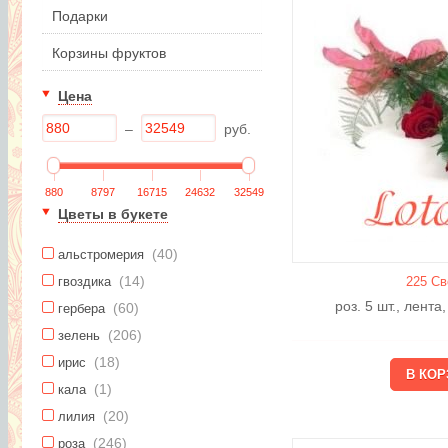
Подарки
Корзины фруктов
Цена
–
руб.
880
8797
16715
24632
32549
Цветы в букете
(40)
альстромерия
(14)
225 Св
гвоздика
роз. 5 шт., лента
(60)
гербера
(206)
зелень
(18)
ирис
(1)
кала
(20)
лилия
(246)
роза