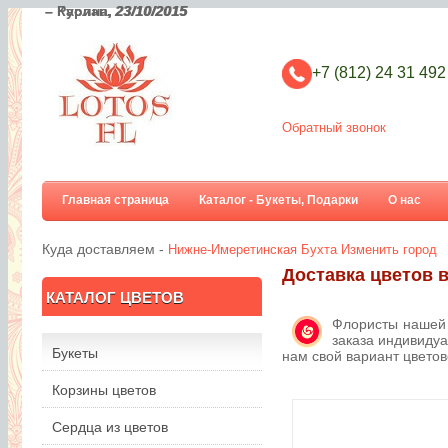
– Карина,
– Руслан,
23/10/2015
23/10/2015
+7 (812) 24 31 492
Обратный звонок
Главная страница
Каталог - Букеты, Подарки
О нас
Куда доставляем -
Нижне-Имеретинская Бухта
Изменить город
Доставка цветов 
КАТАЛОГ ЦВЕТОВ
Флористы нашей 
заказа индивидуа
Букеты
нам свой вариант цвето
Корзины цветов
Сердца из цветов