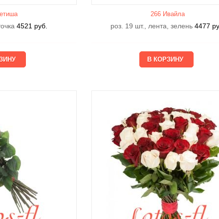
етишa
266 Ивайла
еточка
4521
руб.
роз. 19 шт., лента, зелень
4477
ру