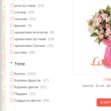
(19)
роза кустовая
(10)
статица
(23)
тюльпан
(9)
фрезия
(8)
хризантема иголчатая
(59)
хризантема кустовая
(25)
хризантема Сантини
(20)
эустома
Товар
(244)
Букеты
2 Ва
(27)
Корзины фруктов
альстр. 11 шт., 
(91)
Корзины цветов
(12)
Подарки
(39)
Сердца из цветов