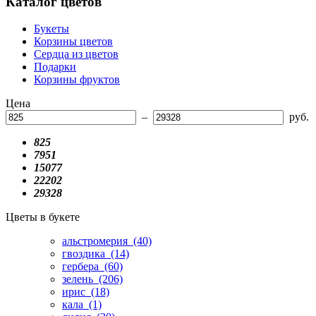
Каталог цветов
Букеты
Корзины цветов
Сердца из цветов
Подарки
Корзины фруктов
Цена
–
руб.
825
7951
15077
22202
29328
Цветы в букете
альстромерия
(40)
гвоздика
(14)
гербера
(60)
зелень
(206)
ирис
(18)
кала
(1)