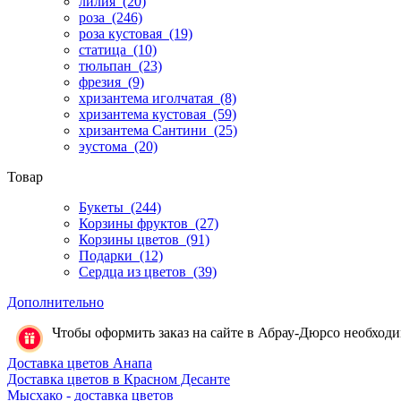
лилия
(20)
роза
(246)
роза кустовая
(19)
статица
(10)
тюльпан
(23)
фрезия
(9)
хризантема иголчатая
(8)
хризантема кустовая
(59)
хризантема Сантини
(25)
эустома
(20)
Товар
Букеты
(244)
Корзины фруктов
(27)
Корзины цветов
(91)
Подарки
(12)
Сердца из цветов
(39)
Дополнительно
Чтобы оформить заказ на сайте в Абрау-Дюрсо необходимо
Доставка цветов Анапа
Доставка цветов в Красном Десанте
Мысхако - доставка цветов