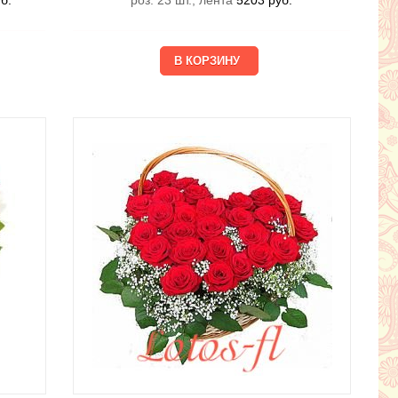
б.
роз. 23 шт., лента
5203
руб.