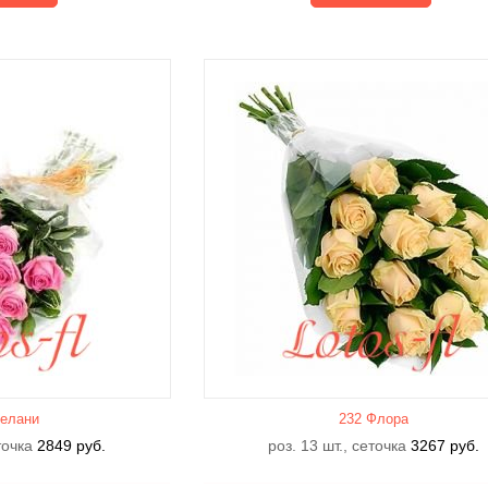
елани
232 Флора
еточка
2849
руб.
роз. 13 шт., сеточка
3267
руб.