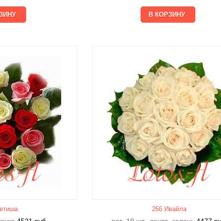
етишa
266 Ивайла