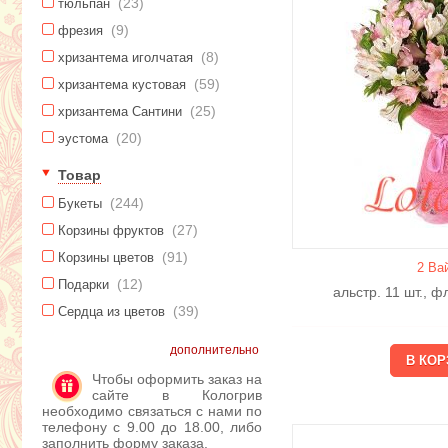
(23)
тюльпан
(9)
фрезия
(8)
хризантема иголчатая
(59)
хризантема кустовая
(25)
хризантема Сантини
(20)
эустома
Товар
(244)
Букеты
(27)
Корзины фруктов
(91)
Корзины цветов
2 Ва
(12)
Подарки
альстр. 11 шт., 
(39)
Сердца из цветов
дополнительно
Чтобы оформить заказ на
сайте в Кологрив
необходимо связаться с нами по
телефону с 9.00 до 18.00, либо
заполнить форму заказа.