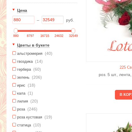
Цена
–
руб.
880
8797
16715
24632
32549
Цветы в букете
(40)
альстромерия
(14)
гвоздика
225 Св
(60)
гербера
роз. 5 шт., лента
(206)
зелень
(18)
ирис
(1)
кала
(20)
лилия
(246)
роза
(19)
роза кустовая
(10)
статица