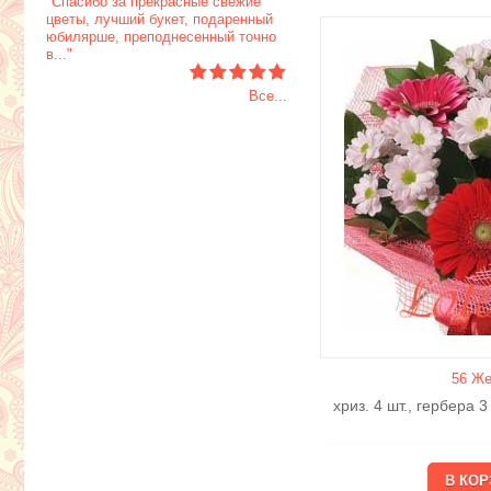
"Спасибо за прекрасные свежие
цветы, лучший букет, подаренный
юбилярше, преподнесенный точно
в..."
Все...
56 Же
хриз. 4 шт., гербера 3