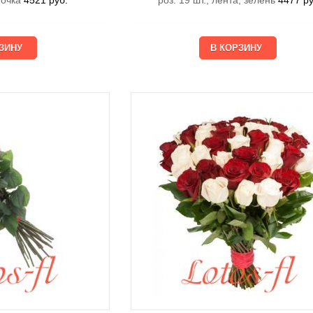
еточка
4521
руб.
роз. 19 шт., лента, зелень
4477
ру