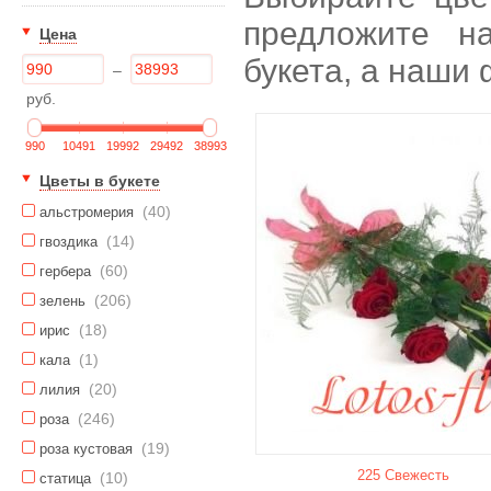
предложите н
Цена
букета, а наши
–
руб.
990
10491
19992
29492
38993
Цветы в букете
(40)
альстромерия
(14)
гвоздика
(60)
гербера
(206)
зелень
(18)
ирис
(1)
кала
(20)
лилия
(246)
роза
(19)
роза кустовая
225 Свежесть
(10)
статица