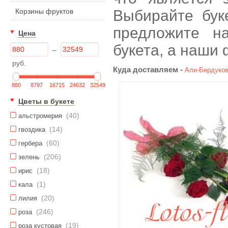
Корзины фруктов
Выбирайте бук
предложите н
Цена
букета, а наши
–
руб.
Куда доставляем -
Али-Бердуков
880
8797
16715
24632
32549
Цветы в букете
(40)
альстромерия
(14)
гвоздика
(60)
гербера
(206)
зелень
(18)
ирис
(1)
кала
(20)
лилия
(246)
роза
(19)
роза кустовая