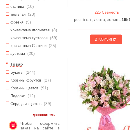
(10)
статица
225 Свежесть
(23)
тюльпан
роз. 5 шт., лента, зелень
185
(9)
фрезия
(8)
хризантема иголчатая
(59)
хризантема кустовая
(25)
хризантема Сантини
(20)
эустома
Товар
(244)
Букеты
(27)
Корзины фруктов
(91)
Корзины цветов
(12)
Подарки
(39)
Сердца из цветов
дополнительно
Чтобы оформить
заказ на сайте в