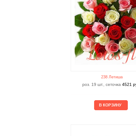
238 Летишa
роз. 19 шт., сеточка
4521
р