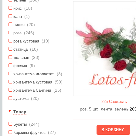
зелень
(18)
ирис
(1)
кала
(20)
лилия
(246)
роза
(19)
роза кустовая
(10)
статица
(23)
тюльпан
(9)
фрезия
(8)
хризантема иголчатая
(59)
хризантема кустовая
(25)
хризантема Сантини
(20)
эустома
225 Свежесть
роз. 5 шт., лента, зелень
20
Товар
(244)
Букеты
(27)
Корзины фруктов