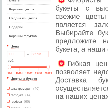
Букеты
букеты с вы
Корзины цветов
свежие цветы
Сердца из цветов
является зал
Подарки
Выбирайте бук
Корзины фруктов
предложите н
Цена
букета, а наши
–
руб.
Гибкая цен
позволяет нед
990
10491
19992
29492
38993
Доставка бу
Цветы в букете
осуществляется
(40)
альстромерия
на наших ценах
(14)
гвоздика
(60)
гербера
(206)